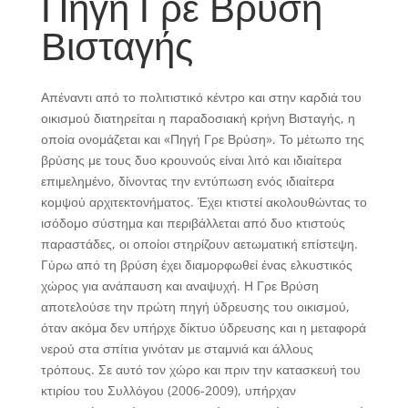
Πηγή Γρε Βρύση
Βισταγής
Απέναντι από το πολιτιστικό κέντρο και στην καρδιά του
οικισμού διατηρείται η παραδοσιακή κρήνη Βισταγής, η
οποία ονομάζεται και «Πηγή Γρε Βρύση». Το μέτωπο της
βρύσης με τους δυο κρουνούς είναι λιτό και ιδιαίτερα
επιμελημένο, δίνοντας την εντύπωση ενός ιδιαίτερα
κομψού αρχιτεκτονήματος. Έχει κτιστεί ακολουθώντας το
ισόδομο σύστημα και περιβάλλεται από δυο κτιστούς
παραστάδες, οι οποίοι στηρίζουν αετωματική επίστεψη.
Γύρω από τη βρύση έχει διαμορφωθεί ένας ελκυστικός
χώρος για ανάπαυση και αναψυχή. Η Γρε Βρύση
αποτελούσε την πρώτη πηγή ύδρευσης του οικισμού,
όταν ακόμα δεν υπήρχε δίκτυο ύδρευσης και η μεταφορά
νερού στα σπίτια γινόταν με σταμνιά και άλλους
τρόπους. Σε αυτό τον χώρο και πριν την κατασκευή του
κτιρίου του Συλλόγου (2006-2009), υπήρχαν