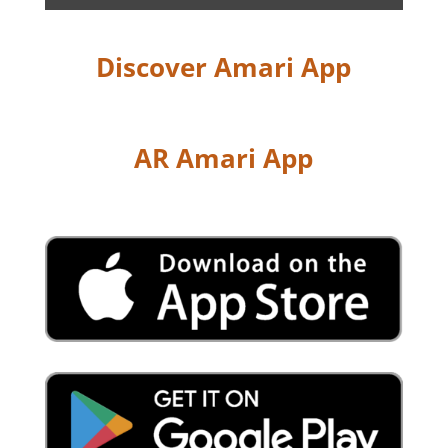
Discover Amari App
AR Amari App