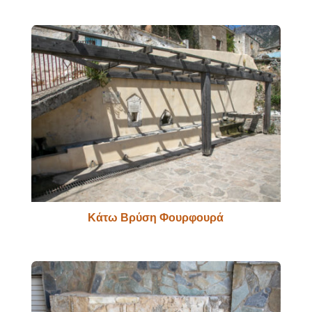
Κάτω Βρύση Φουρφουρά