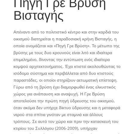
Πηγή Γρε Βρύση
Βισταγής
Απέναντι από το πολιτιστικό κέντρο και στην καρδιά του
οικισμού διατηρείται η παραδοσιακή κρήνη Βισταγής, η
οποία ονομάζεται και «Πηγή Γρε Βρύση». Το μέτωπο της
βρύσης με τους δυο κρουνούς είναι λιτό και ιδιαίτερα
επιμελημένο, δίνοντας την εντύπωση ενός ιδιαίτερα
κομψού αρχιτεκτονήματος. Έχει κτιστεί ακολουθώντας το
ισόδομο σύστημα και περιβάλλεται από δυο κτιστούς
παραστάδες, οι οποίοι στηρίζουν αετωματική επίστεψη.
Γύρω από τη βρύση έχει διαμορφωθεί ένας ελκυστικός
χώρος για ανάπαυση και αναψυχή. Η Γρε Βρύση
αποτελούσε την πρώτη πηγή ύδρευσης του οικισμού,
όταν ακόμα δεν υπήρχε δίκτυο ύδρευσης και η μεταφορά
νερού στα σπίτια γινόταν με σταμνιά και άλλους
τρόπους. Σε αυτό τον χώρο και πριν την κατασκευή του
κτιρίου του Συλλόγου (2006-2009), υπήρχαν