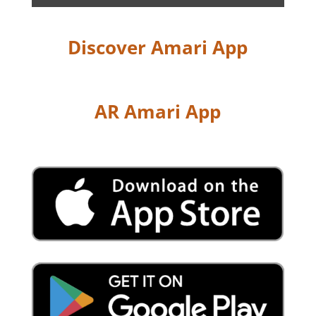
Discover Amari App
AR Amari App