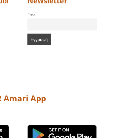
μοι
Newsletter
Email
 Amari App