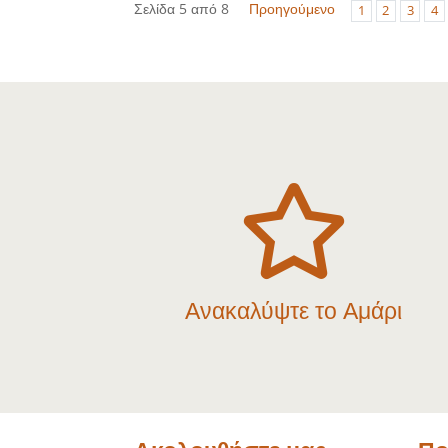
Σελίδα 5 από 8
Προηγούμενο
1
2
3
4

Ανακαλύψτε το Αμάρι