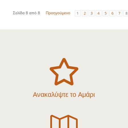
Σελίδα 8 από 8
Προηγούμενο
1
2
3
4
5
6
7
8

Ανακαλύψτε το Αμάρι