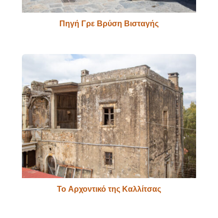
Πηγή Γρε Βρύση Βισταγής
Το Αρχοντικό της Καλλίτσας