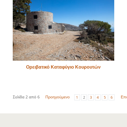
Ορειβατικό Καταφύγιο Κουρουτών
Σελίδα 2 από 6
Προηγούμενο
Επ
1
2
3
4
5
6