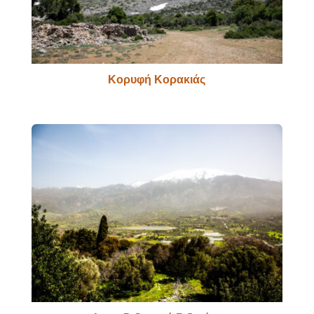
Κορυφή Κορακιάς