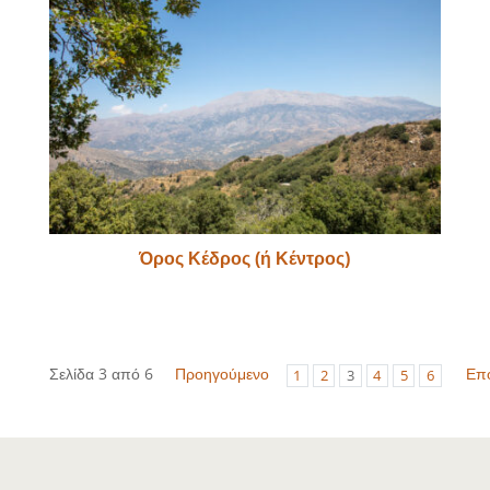
Όρος Κέδρος (ή Κέντρος)
Σελίδα 3 από 6
Προηγούμενο
Επ
1
2
3
4
5
6