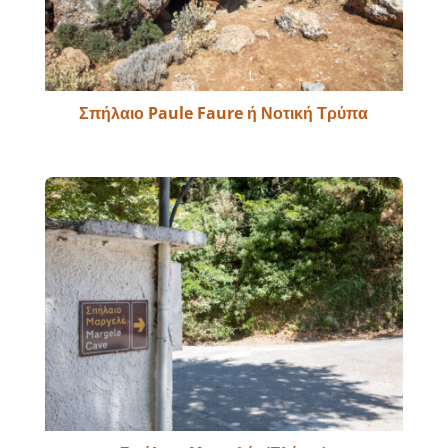
Σπήλαιο Paule Faure ή Νοτική Τρύπα