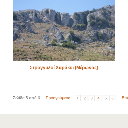
Στρογγυλοί Χαράκοι (Μέρωνας)
Σελίδα 5 από 6
Προηγούμενο
Επ
1
2
3
4
5
6