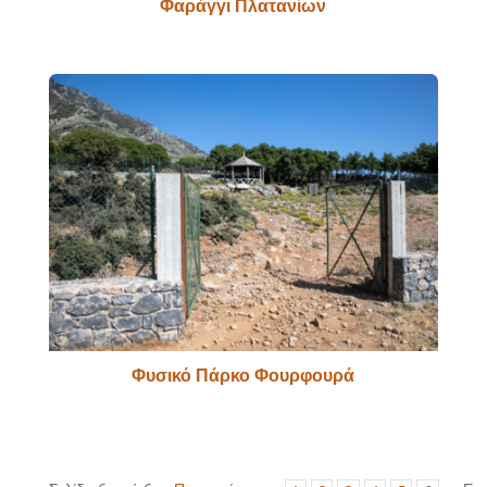
Φαράγγι Πλατανίων
Φυσικό Πάρκο Φουρφουρά