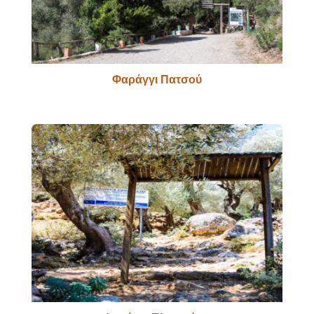
Φαράγγι Πατσού