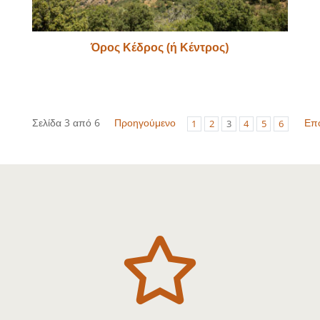
Όρος Κέδρος (ή Κέντρος)
Σελίδα 3 από 6
Προηγούμενο
Επ
1
2
3
4
5
6
