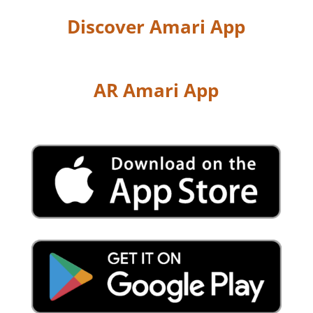
Discover Amari App
AR Amari App