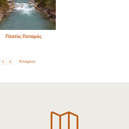
Πλατύς Ποταμός
Επόμενο
5
6
