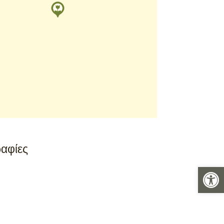
αφίες
Ανοίξτε 