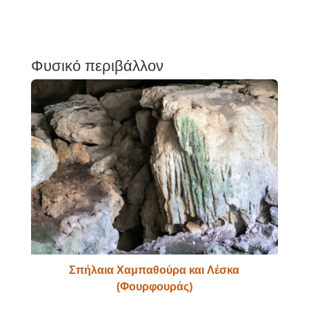
Φυσικό περιβάλλον
Σπήλαια Χαμπαθούρα και Λέσκα
(Φουρφουράς)