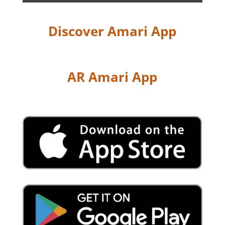
Discover Amari App
AR Amari App