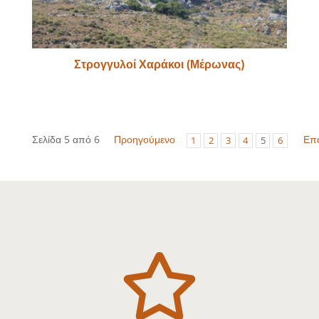
Στρογγυλοί Χαράκοι (Μέρωνας)
Σελίδα 5 από 6
Προηγούμενο
Επ
1
2
3
4
5
6
