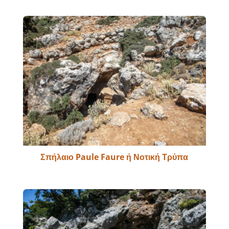
Σπήλαιο Paule Faure ή Νοτική Τρύπα