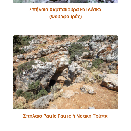
Σπήλαια Χαμπαθούρα και Λέσκα
(Φουρφουράς)
Σπήλαιο Paule Faure ή Νοτική Τρύπα