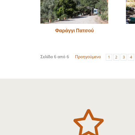
Φαράγγι Πατσού
Σελίδα 6 από 6
Προηγούμενο
1
2
3
4
