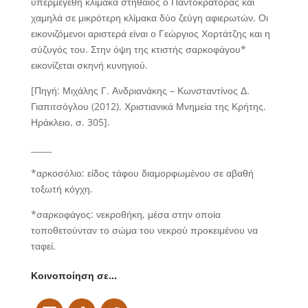
υπερμεγέθη κλίμακα στηθαίος ο Παντοκράτορας και
χαμηλά σε μικρότερη κλίμακα δύο ζεύγη αφιερωτών. Οι
εικονιζόμενοι αριστερά είναι ο Γεώργιος Χορτάτζης και η
σύζυγός του. Στην όψη της κτιστής σαρκοφάγου*
εικονίζεται σκηνή κυνηγιού.
[Πηγή: Μιχάλης Γ. Ανδριανάκης – Κωνσταντίνος Δ.
Γιαπιτσόγλου (2012). Χριστιανικά Μνημεία της Κρήτης.
Ηράκλειο, σ. 305].
_____
*αρκοσόλιο: είδος τάφου διαμορφωμένου σε αβαθή
τοξωτή κόγχη.
*σαρκοφάγος
: νεκροθήκη, μέσα στην οποία
τοποθετούνταν το σώμα του νεκρού προκειμένου να
ταφεί.
Κοινοποίηση σε…