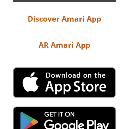
Discover Amari App
AR Amari App