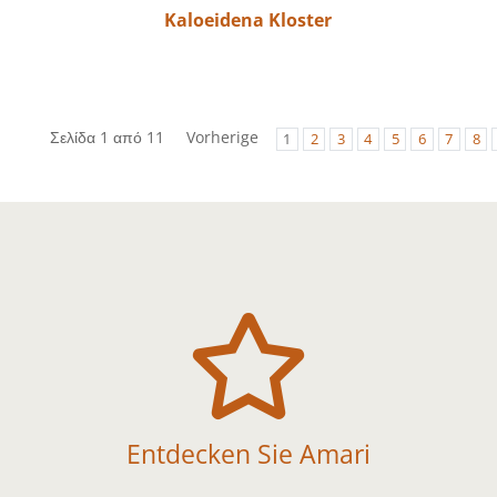
Kaloeidena Kloster
Σελίδα 1 από 11
Vorherige
1
2
3
4
5
6
7
8

Entdecken Sie Amari