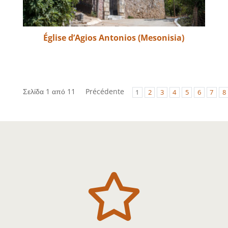
Église d’Agios Antonios (Mesonisia)
Σελίδα 1 από 11
Précédente
1
2
3
4
5
6
7
8
