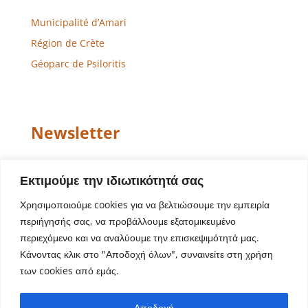
Municipalité d’Amari
Région de Crète
Géoparc de Psiloritis
Newsletter
Email
Εκτιμούμε την ιδιωτικότητά σας
Χρησιμοποιούμε cookies για να βελτιώσουμε την εμπειρία
περιήγησής σας, να προβάλλουμε εξατομικευμένο
περιεχόμενο και να αναλύουμε την επισκεψιμότητά μας.
Κάνοντας κλικ στο "Αποδοχή όλων", συναινείτε στη χρήση
των cookies από εμάς.
Conception de site Web – Développement
Aegean
Αποδοχή