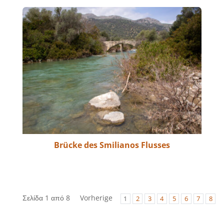
Brücke des Smilianos Flusses
Σελίδα 1 από 8
Vorherige
1
2
3
4
5
6
7
8