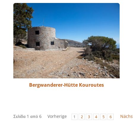
Bergwanderer-Hütte Kouroutes
Σελίδα 1 από 6
Vorherige
Nächs
1
2
3
4
5
6