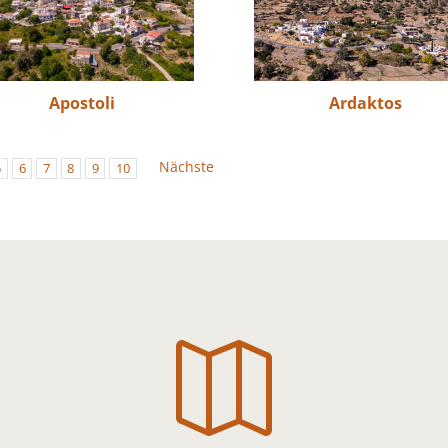
Apostoli
Ardaktos
Nächste
5
6
7
8
9
10
