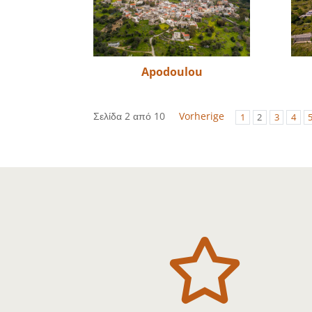
Apodoulou
Σελίδα 2 από 10
Vorherige
1
2
3
4
