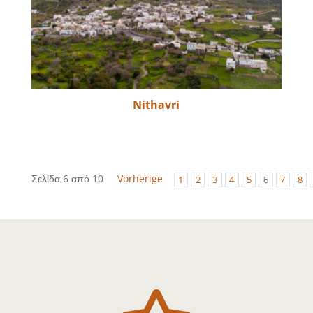
Nithavri
Σελίδα 6 από 10
Vorherige
1
2
3
4
5
6
7
8