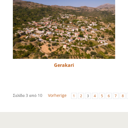
Gerakari
Σελίδα 3 από 10
Vorherige
1
2
3
4
5
6
7
8