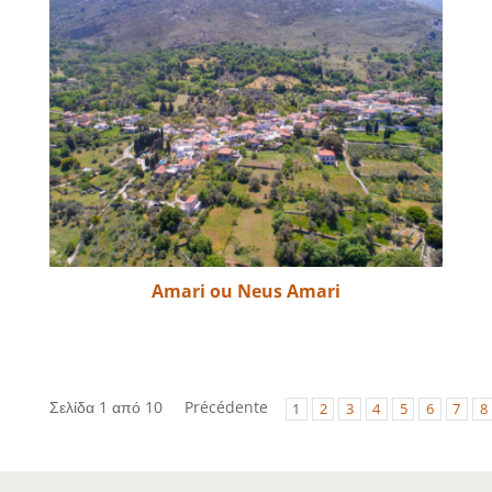
Amari ou Neus Amari
Σελίδα 1 από 10
Précédente
1
2
3
4
5
6
7
8