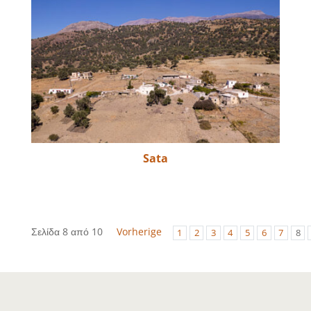
Sata
Σελίδα 8 από 10
Vorherige
1
2
3
4
5
6
7
8