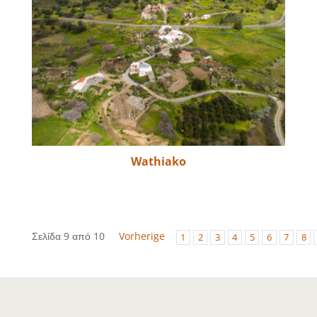
Wathiako
Σελίδα 9 από 10
Vorherige
1
2
3
4
5
6
7
8