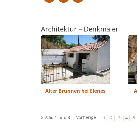
Architektur – Denkmäler
Alter Brunnen bei Elenes
A
Σελίδα 1 από 8
Vorherige
1
2
3
4
5