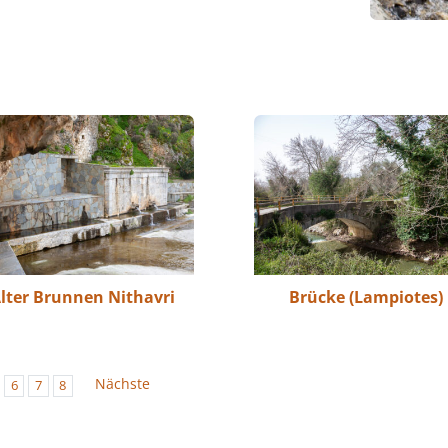
lter Brunnen Nithavri
Brücke (Lampiotes)
Nächste
6
7
8