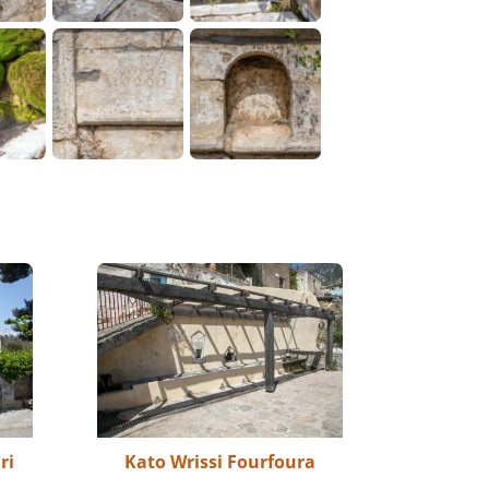
ri
Kato Wrissi Fourfoura