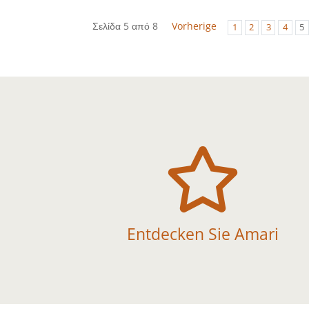
Σελίδα 5 από 8
Vorherige
1
2
3
4
5

Entdecken Sie Amari