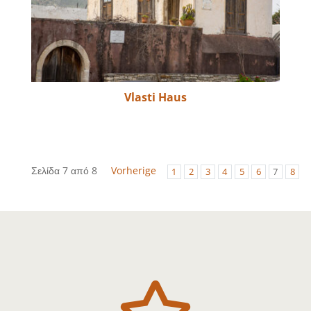
Vlasti Haus
Σελίδα 7 από 8
Vorherige
1
2
3
4
5
6
7
8