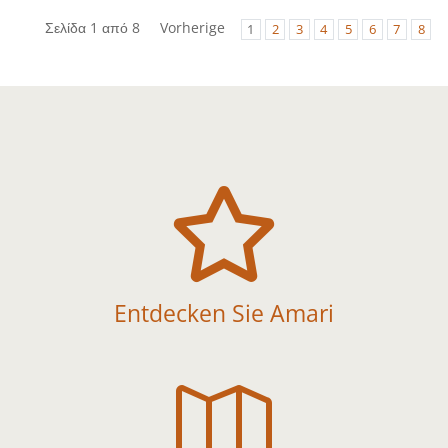
Σελίδα 1 από 8
Vorherige
1
2
3
4
5
6
7
8

Entdecken Sie Amari
