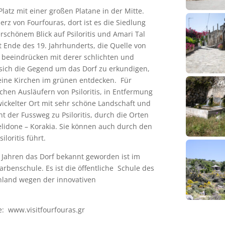
latz mit einer großen Platane in der Mitte.
erz von Fourfouras, dort ist es die Siedlung
schönem Blick auf Psiloritis und Amari Tal
t Ende des 19. Jahrhunderts, die Quelle von
 beeindrücken mit derer schlichten und
sich die Gegend um das Dorf zu erkundigen,
eine Kirchen im grünen entdecken. Für
chen Ausläufern von Psiloritis, in Entfermung
twickelter Ort mit sehr schöne Landschaft und
t der Fussweg zu Psiloritis, durch die Orten
elidone – Korakia. Sie können auch durch den
loritis führt.
n Jahren das Dorf bekannt geworden ist im
rbenschule. Es ist die öffentliche Schule des
nland wegen der innovativen
e: www.visitfourfouras.gr