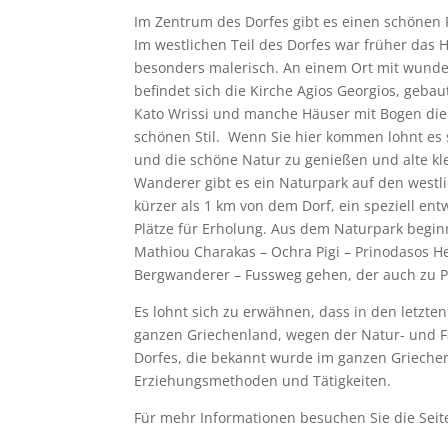
Im Zentrum des Dorfes gibt es einen schönen P
Im westlichen Teil des Dorfes war früher das H
besonders malerisch. An einem Ort mit wunder
befindet sich die Kirche Agios Georgios, gebau
Kato Wrissi und manche Häuser mit Bogen die
schönen Stil. Wenn Sie hier kommen lohnt es 
und die schöne Natur zu genießen und alte kl
Wanderer gibt es ein Naturpark auf den westli
kürzer als 1 km von dem Dorf, ein speziell en
Plätze für Erholung. Aus dem Naturpark beginn
Mathiou Charakas – Ochra Pigi – Prinodasos H
Bergwanderer – Fussweg gehen, der auch zu Psi
Es lohnt sich zu erwähnen, dass in den letzte
ganzen Griechenland, wegen der Natur- und Fa
Dorfes, die bekannt wurde im ganzen Grieche
Erziehungsmethoden und Tätigkeiten.
Für mehr Informationen besuchen Sie die Seit