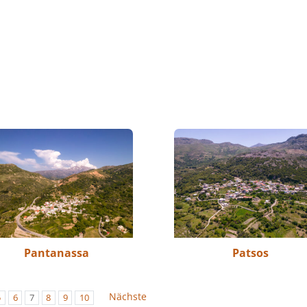
Pantanassa
Patsos
Nächste
5
6
7
8
9
10