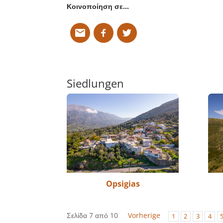
Κοινοποίηση σε…
Siedlungen
Opsigias
Σελίδα 7 από 10
Vorherige
1
2
3
4