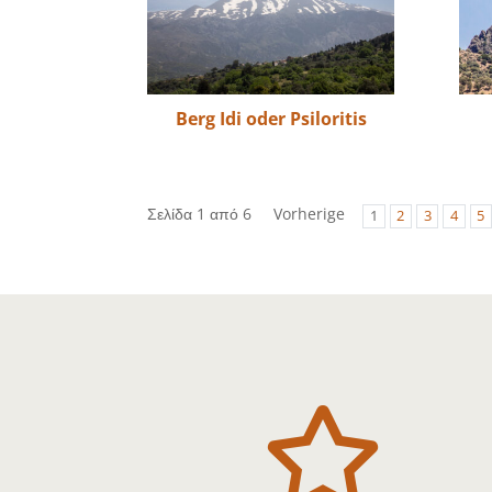
Berg Idi oder Psiloritis
Σελίδα 1 από 6
Vorherige
1
2
3
4
5
