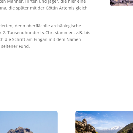
ten Männer, Hirten und Jäger, die hier eine
nna, die später mit der Göttin Artemis gleich
derten, denn oberflächlie archäologische
r 2. Tausendhundert v.Chr. stammen, z.B. bis
uch die Schrift am Eingan mit dem Namen
 seltener Fund.