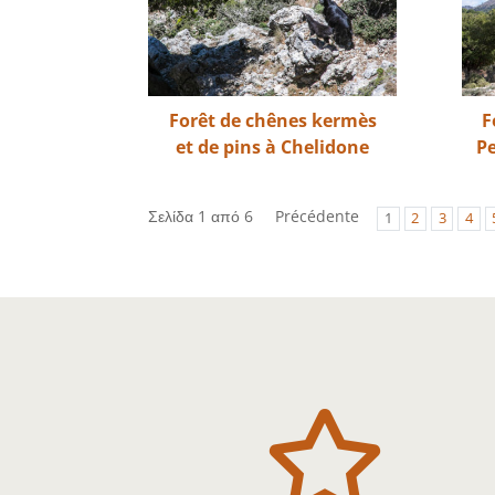
Forêt de chênes kermès
F
et de pins à Chelidone
P
Σελίδα 1 από 6
Précédente
1
2
3
4
