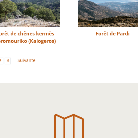
orêt de chênes kermès
Forêt de Pardi
eromouriko (Kalogeros)
Suivante
5
6
