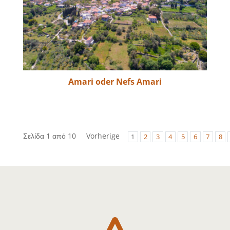
Amari oder Nefs Amari
Σελίδα 1 από 10
Vorherige
1
2
3
4
5
6
7
8