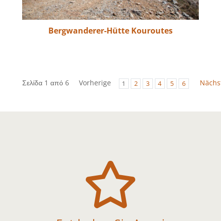
Bergwanderer-Hütte Kouroutes
Σελίδα 1 από 6
Vorherige
Nächs
1
2
3
4
5
6
