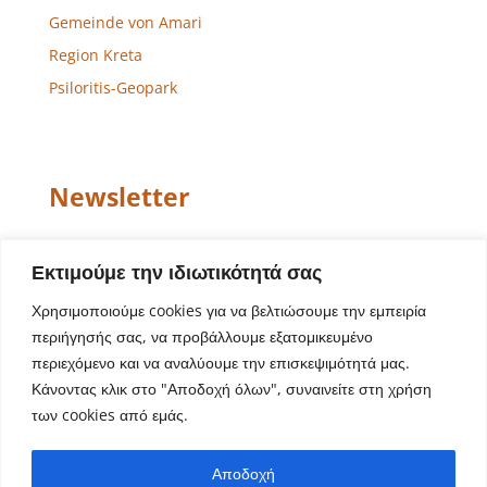
Gemeinde von Amari
Region Kreta
Psiloritis-Geopark
Newsletter
Email
Εκτιμούμε την ιδιωτικότητά σας
Χρησιμοποιούμε cookies για να βελτιώσουμε την εμπειρία
περιήγησής σας, να προβάλλουμε εξατομικευμένο
περιεχόμενο και να αναλύουμε την επισκεψιμότητά μας.
Κάνοντας κλικ στο "Αποδοχή όλων", συναινείτε στη χρήση
των cookies από εμάς.
Website-Design – Entwicklung
Aegean Solutions
|
Αποδοχή
Copyright © 2022 Gemeinde von Amari