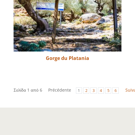
Gorge du Platania
Σελίδα 1 από 6
Précédente
Suiv
1
2
3
4
5
6