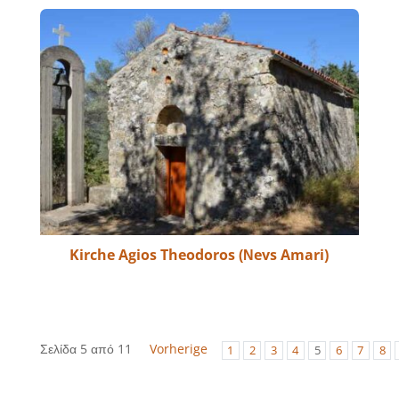
Kirche Agios Theodoros (Νevs Amari)
Σελίδα 5 από 11
Vorherige
1
2
3
4
5
6
7
8