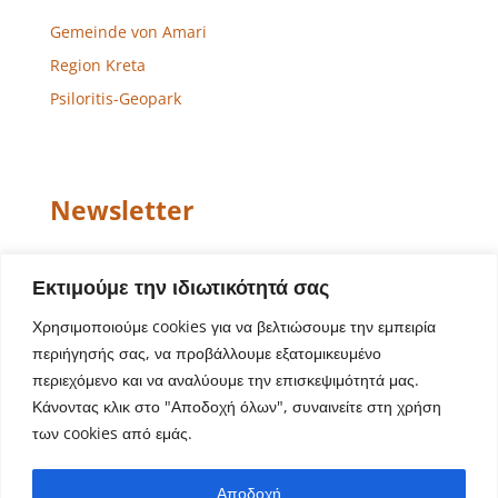
Gemeinde von Amari
Region Kreta
Psiloritis-Geopark
Newsletter
Email
Εκτιμούμε την ιδιωτικότητά σας
Χρησιμοποιούμε cookies για να βελτιώσουμε την εμπειρία
περιήγησής σας, να προβάλλουμε εξατομικευμένο
περιεχόμενο και να αναλύουμε την επισκεψιμότητά μας.
Κάνοντας κλικ στο "Αποδοχή όλων", συναινείτε στη χρήση
των cookies από εμάς.
Website-Design – Entwicklung
Aegean Solutions
|
Αποδοχή