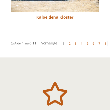
Kaloeidena Kloster
Σελίδα 1 από 11
Vorherige
1
2
3
4
5
6
7
8
