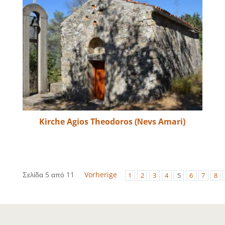
Kirche Agios Theodoros (Νevs Amari)
Σελίδα 5 από 11
Vorherige
1
2
3
4
5
6
7
8