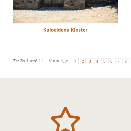
Kaloeidena Kloster
Σελίδα 1 από 11
Vorherige
1
2
3
4
5
6
7
8
