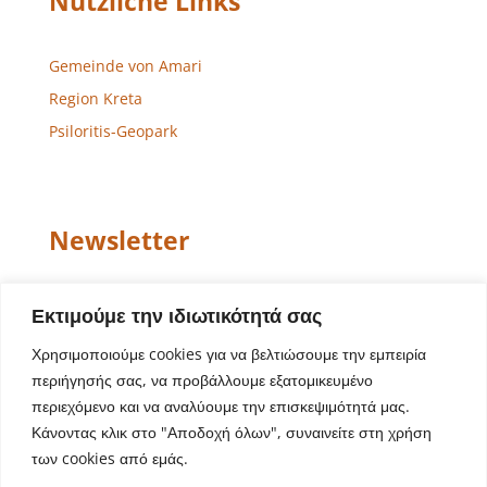
Nützliche Links
Gemeinde von Amari
Region Kreta
Psiloritis-Geopark
Newsletter
Email
Εκτιμούμε την ιδιωτικότητά σας
Χρησιμοποιούμε cookies για να βελτιώσουμε την εμπειρία
περιήγησής σας, να προβάλλουμε εξατομικευμένο
περιεχόμενο και να αναλύουμε την επισκεψιμότητά μας.
Κάνοντας κλικ στο "Αποδοχή όλων", συναινείτε στη χρήση
των cookies από εμάς.