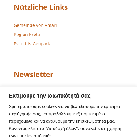
Nützliche Links
Gemeinde von Amari
Region Kreta
Psiloritis-Geopark
Newsletter
Email
Εκτιμούμε την ιδιωτικότητά σας
Χρησιμοποιούμε cookies για να βελτιώσουμε την εμπειρία
περιήγησής σας, να προβάλλουμε εξατομικευμένο
περιεχόμενο και να αναλύουμε την επισκεψιμότητά μας.
Κάνοντας κλικ στο "Αποδοχή όλων", συναινείτε στη χρήση
των cookies από εμάς.