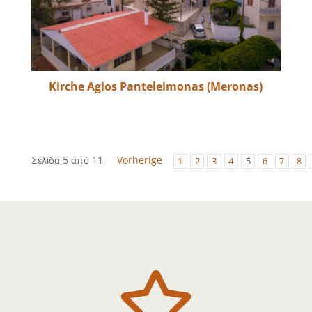
Kirche Agios Panteleimonas (Meronas)
Σελίδα 5 από 11
Vorherige
1
2
3
4
5
6
7
8
