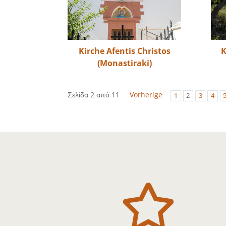
Kirche Afentis Christos
K
(Monastiraki)
Σελίδα 2 από 11
Vorherige
1
2
3
4
