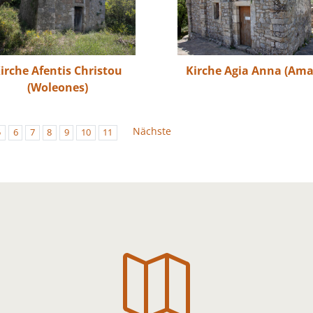
irche Afentis Christou
Kirche Agia Anna (Ama
(Woleones)
Nächste
5
6
7
8
9
10
11
