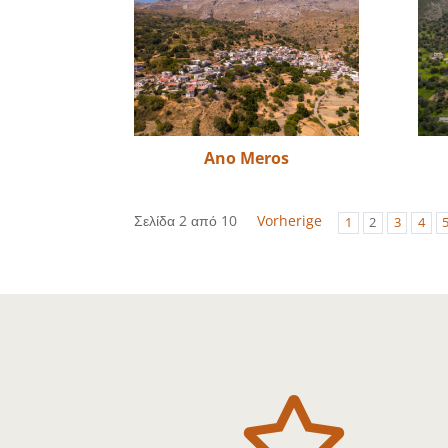
Ano Meros
Σελίδα 2 από 10
Vorherige
1
2
3
4
