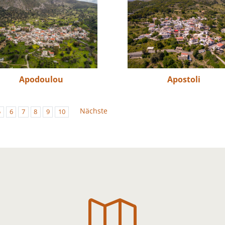
Apodoulou
Apostoli
Nächste
5
6
7
8
9
10
