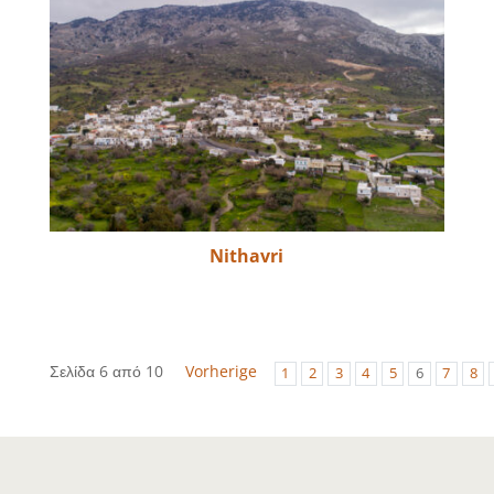
Nithavri
Σελίδα 6 από 10
Vorherige
1
2
3
4
5
6
7
8