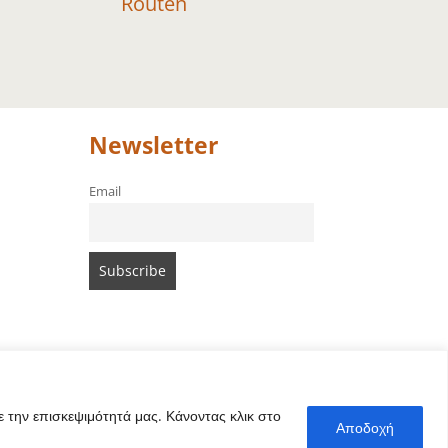
Routen
Newsletter
Email
 την επισκεψιμότητά μας. Κάνοντας κλικ στο
Αποδοχή
e von Amari