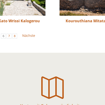
Kato Wrissi Kalogerou
Kourouthiana Mitat
Nächste
6
7
8
