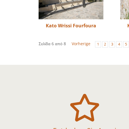
Kato Wrissi Fourfoura
Σελίδα 6 από 8
Vorherige
1
2
3
4
5
