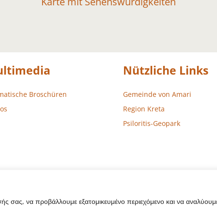
Karte mit Sehenswürdigkeiten
ltimedia
Nützliche Links
matische Broschüren
Gemeinde von Amari
os
Region Kreta
Psiloritis-Geopark
σής σας, να προβάλλουμε εξατομικευμένο περιεχόμενο και να αναλύουμε
sign – Entwicklung
Aegean Solutions
| Copyright © 2022 Gemeind