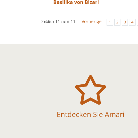
Basilika von Bizari
Σελίδα 11 από 11
Vorherige
1
2
3
4

Entdecken Sie Amari