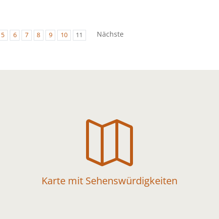
Nächste
5
6
7
8
9
10
11

Karte mit Sehenswürdigkeiten