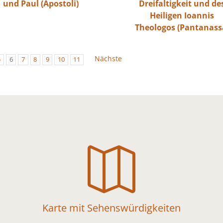
und Paul (Apostoli)
Dreifaltigkeit und de
Heiligen Ioannis
Theologos (Pantanass
Nächste
5
6
7
8
9
10
11

Karte mit Sehenswürdigkeiten