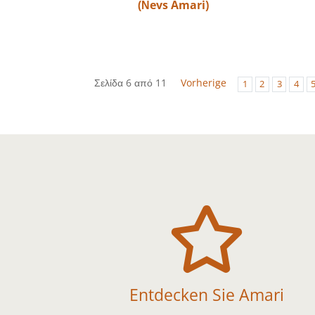
(Νevs Amari)
Σελίδα 6 από 11
Vorherige
1
2
3
4

Entdecken Sie Amari