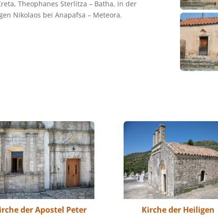
eta, Theophanes Sterlitza – Batha, in der
igen Nikolaos bei Anapafsa – Meteora.
irche der Apostel Peter
Kirche der Heiligen