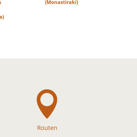
s
(Monastiraki)
a)

Routen