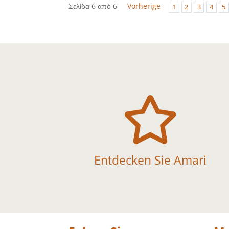
Σελίδα 6 από 6
Vorherige
1
2
3
4
5

Entdecken Sie Amari