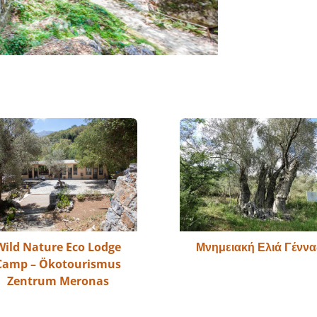
Wild Nature Eco Lodge
Μνημειακή Ελιά Γέννα
Camp – Ökotourismus
Zentrum Meronas