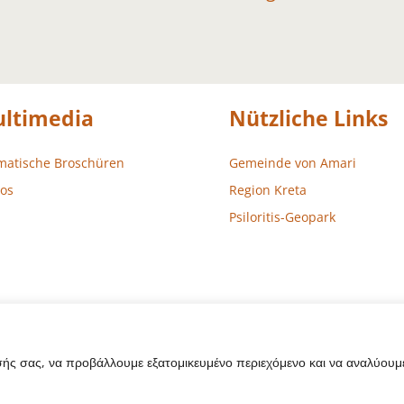
ltimedia
Nützliche Links
matische Broschüren
Gemeinde von Amari
os
Region Kreta
Psiloritis-Geopark
σής σας, να προβάλλουμε εξατομικευμένο περιεχόμενο και να αναλύουμε
sign – Entwicklung
Aegean Solutions
| Copyright © 2022 Gemeind