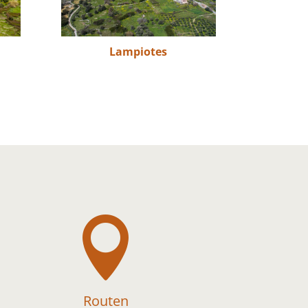
Lampiotes

Routen