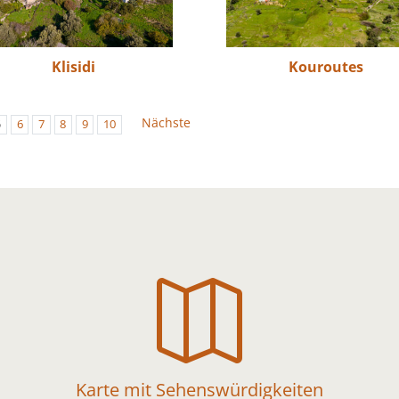
Klisidi
Kouroutes
Nächste
5
6
7
8
9
10

Karte mit Sehenswürdigkeiten