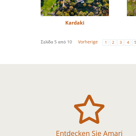
Kardaki
Σελίδα 5 από 10
Vorherige
1
2
3
4

Entdecken Sie Amari