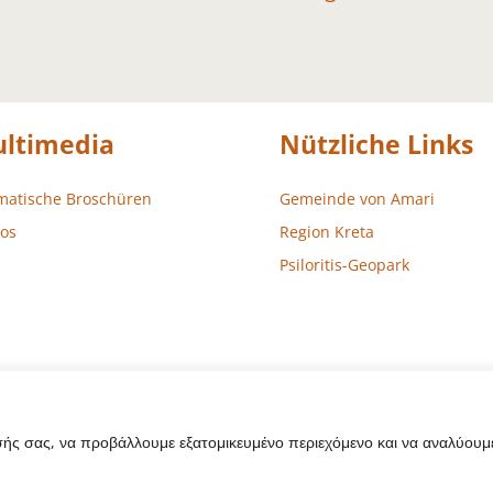
ltimedia
Nützliche Links
matische Broschüren
Gemeinde von Amari
os
Region Kreta
Psiloritis-Geopark
σής σας, να προβάλλουμε εξατομικευμένο περιεχόμενο και να αναλύουμε
sign – Entwicklung
Aegean Solutions
| Copyright © 2022 Gemeind