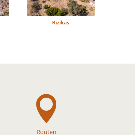
Rizikas

Routen