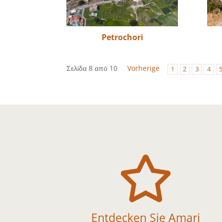
Petrochori
Σελίδα 8 από 10
Vorherige
1
2
3
4

Entdecken Sie Amari