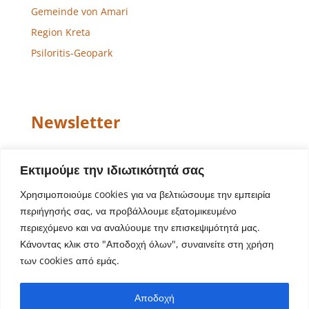
Gemeinde von Amari
Region Kreta
Psiloritis-Geopark
Newsletter
Email
Εκτιμούμε την ιδιωτικότητά σας
Χρησιμοποιούμε cookies για να βελτιώσουμε την εμπειρία
περιήγησής σας, να προβάλλουμε εξατομικευμένο
περιεχόμενο και να αναλύουμε την επισκεψιμότητά μας.
Κάνοντας κλικ στο "Αποδοχή όλων", συναινείτε στη χρήση
των cookies από εμάς.
Website-Design – Entwicklung
Aegean Solutions
|
Αποδοχή
Copyright © 2022 Gemeinde von Amari