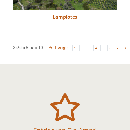
Lampiotes
Σελίδα 5 από 10
Vorherige
1
2
3
4
5
6
7
8
